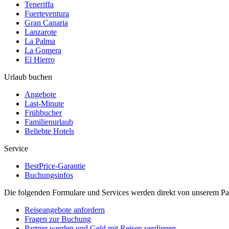
Teneriffa
Fuerteventura
Gran Canaria
Lanzarote
La Palma
La Gomera
El Hierro
Urlaub buchen
Angebote
Last-Minute
Frühbucher
Familienurlaub
Beliebte Hotels
Service
BestPrice-Garantie
Buchungsinfos
Die folgenden Formulare und Services werden direkt von unserem Pa
Reiseangebote anfordern
Fragen zur Buchung
Partner werden und Geld mit Reisen verdienen